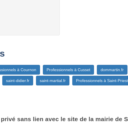
s
ssionnels à Cournon
Professionnels à Cusset
dommartin.fr
saint-didier.fr
saint-martial.fr
Professionnels à Saint-Priest
privé sans lien avec le site de la mairie de S