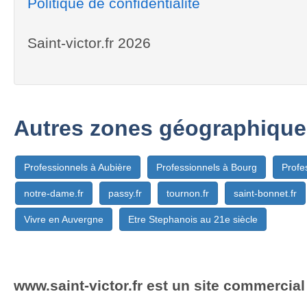
Politique de confidentialité
Saint-victor.fr 2026
Autres zones géographique
Professionnels à Aubière
Professionnels à Bourg
Profe
notre-dame.fr
passy.fr
tournon.fr
saint-bonnet.fr
Vivre en Auvergne
Etre Stephanois au 21e siècle
www.saint-victor.fr est un site commercial 