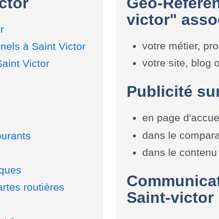
ctor
Géo-Référen
victor" asso
r
votre métier, pro
els à Saint Victor
votre site, blog
aint Victor
Publicité sur
en page d'accue
dans le compara
burants
dans le contenu 
iques
Communicati
rtes routières
Saint-victor