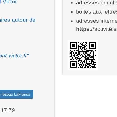
 Victor
adresses email 
boites aux lettr
aires autour de
adresses interne
https
://activité.s
int-victor.fr"
le réseau LaFrance
.17.79