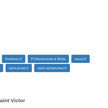
fontaines.fr
Professionnels à Motte
neuvy.fr
saint-privat.fr
saint-symphorien.fr
aint Victor